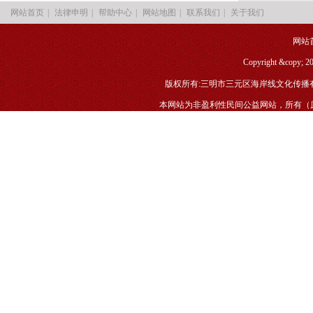
|
|
|
|
|