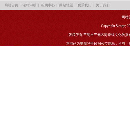
|
|
|
|
|