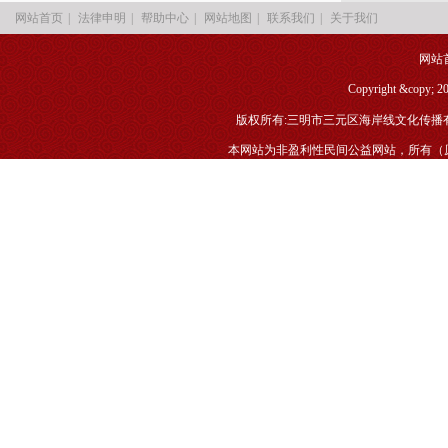
|
|
|
|
|