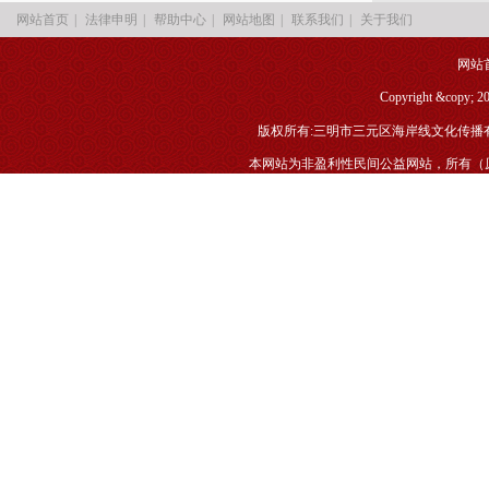
|
|
|
|
|