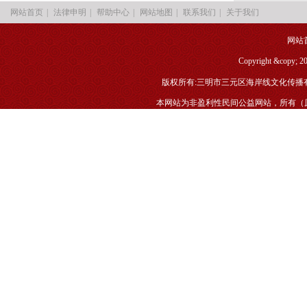
|
|
|
|
|