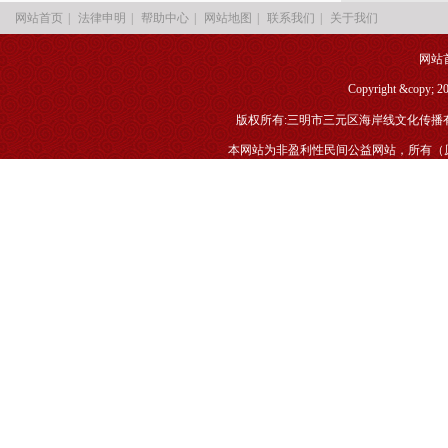
|
|
|
|
|