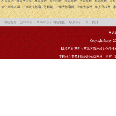
|
|
|
|
|